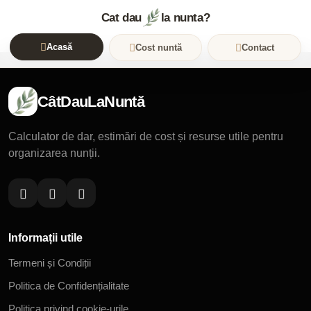
Cat dau
la nunta?
Acasă
Cost nuntă
Contact
CâtDauLaNuntă
Calculator de dar, estimări de cost și resurse utile pentru
organizarea nunții.
Informații utile
Termeni și Condiții
Politica de Confidențialitate
Politica privind cookie-urile