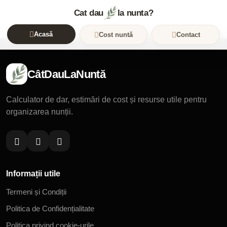
Cat dau
la nunta?
Acasă
Cost nuntă
Contact
CâtDauLaNuntă
Calculator de dar, estimări de cost și resurse utile pentru
organizarea nunții.
Informații utile
Termeni și Condiții
Politica de Confidențialitate
Politica privind cookie-urile