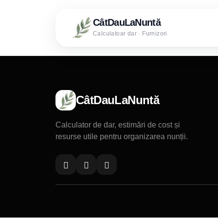
CâtDauLaNuntă
Calculatoar dar · Furnizori
CâtDauLaNuntă
Calculator de dar, estimări de cost și
resurse utile pentru organizarea nunții.