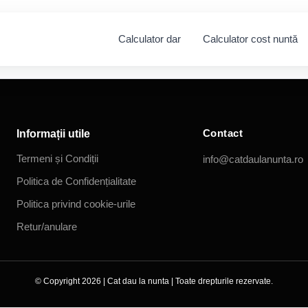
Calculator dar
Calculator cost nuntă
Contact
Informații utile
Termeni și Condiții
info@catdaulanunta.ro
Politica de Confidențialitate
Politica privind cookie-urile
Retur/anulare
© Copyright 2026 |
Cat dau la nunta
| Toate drepturile rezervate.