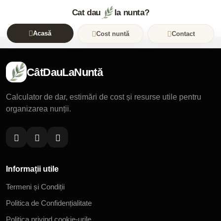
Cat dau
la nunta?
Acasă
Cost nuntă
Contact
CâtDauLaNuntă
Calculator de dar, estimări de cost și resurse utile pentru
organizarea nunții.
Informații utile
Termeni și Condiții
Politica de Confidențialitate
Politica privind cookie-urile