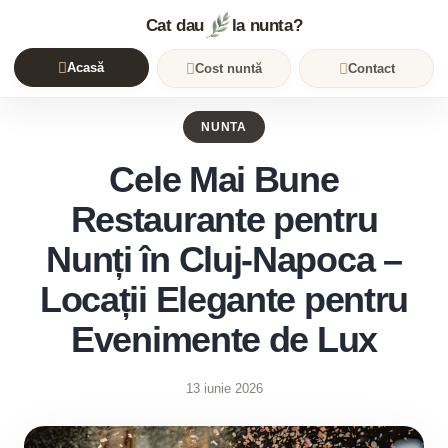
Cat dau
la nunta?
Acasă
Cost nuntă
Contact
NUNTA
Cele Mai Bune
Restaurante pentru
Nunți în Cluj-Napoca –
Locații Elegante pentru
Evenimente de Lux
13 iunie 2026