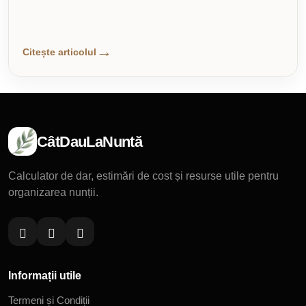
Citește articolul
CâtDauLaNuntă
Calculator de dar, estimări de cost și resurse utile pentru
organizarea nunții.
Informații utile
Termeni și Condiții