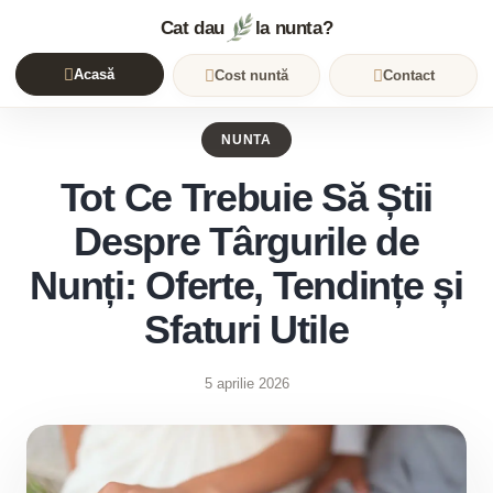
Cat dau
la nunta?
Acasă
Cost nuntă
Contact
NUNTA
Tot Ce Trebuie Să Știi
Despre Târgurile de
Nunți: Oferte, Tendințe și
Sfaturi Utile
5 aprilie 2026