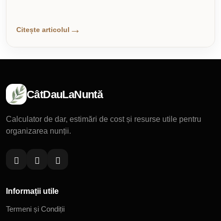
Citește articolul
CâtDauLaNuntă
Calculator de dar, estimări de cost și resurse utile pentru
organizarea nunții.
Informații utile
Termeni și Condiții