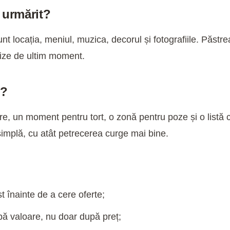
 urmărit?
nt locația, meniul, muzica, decorul și fotografiile. Păstr
prize de ultim moment.
l?
re, un moment pentru tort, o zonă pentru poze și o listă cl
implă, cu atât petrecerea curge mai bine.
t înainte de a cere oferte;
ă valoare, nu doar după preț;