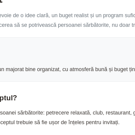
voie de o idee clară, un buget realist și un program sufici
cerea să se potrivească persoanei sărbătorite, nu doar 
un majorat bine organizat, cu atmosferă bună și buget țin
ptul?
rsoanei sărbătorite: petrecere relaxată, club, restaurant,
ptul trebuie să fie ușor de înțeles pentru invitați.