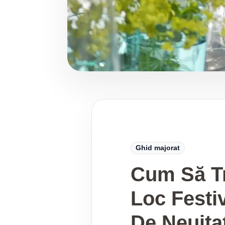
Ghid majorat
Cum Să Tr
Loc Festi
De Neuita