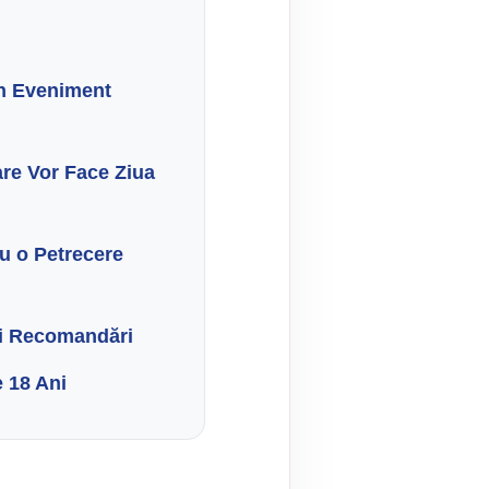
un Eveniment
are Vor Face Ziua
ru o Petrecere
și Recomandări
e 18 Ani