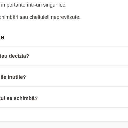
 importante într-un singur loc;
chimbări sau cheltuieli neprevăzute.
te
 iau decizia?
ile inutile?
tul se schimbă?