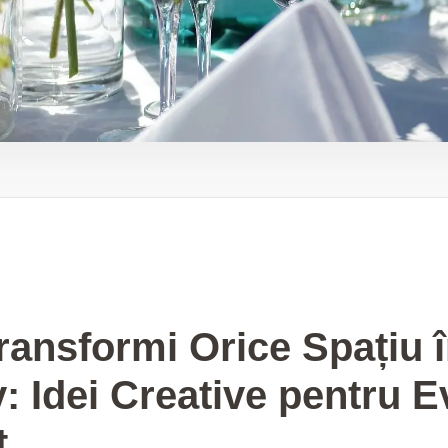
ansformi Orice Spațiu î
v: Idei Creative pentru 
t