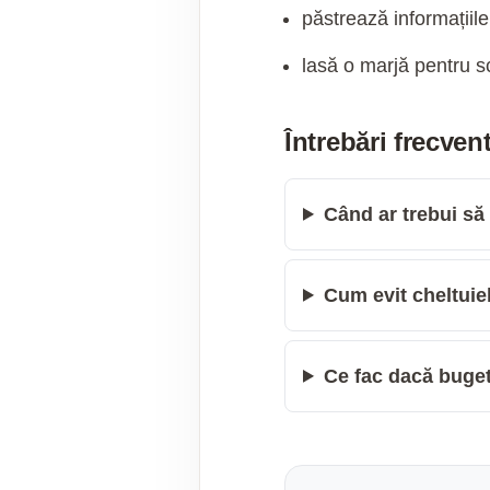
păstrează informațiile
lasă o marjă pentru s
Întrebări frecven
Când ar trebui să
Cum evit cheltuiel
Ce fac dacă buge