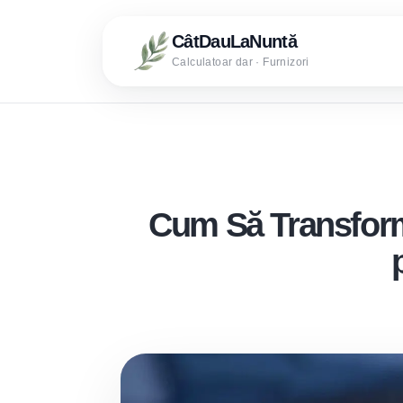
CâtDauLaNuntă
Calculatoar dar · Furnizori
Cum Să Transformi