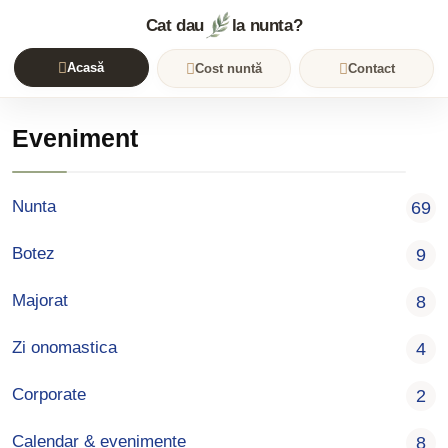
Cat dau
la nunta?
Acasă
Cost nuntă
Contact
Eveniment
Nunta
69
Botez
9
Majorat
8
Zi onomastica
4
Corporate
2
Calendar & evenimente
8